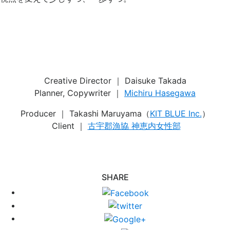
.
.
.
Creative Director ｜ Daisuke Takada
Planner, Copywriter ｜
Michiru Hasegawa
Producer ｜ Takashi Maruyama（
KIT BLUE Inc.
）
.
Client ｜
古宇郡漁協 神恵内女性部
.
.
SHARE